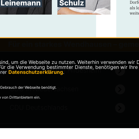
nd, um die Webseite zu nutzen. Weiterhin verwenden wir Die
 die Verwendung bestimmter Dienste, benötigen wir Ihre Ein
CDU Kreisverband Hildesheim
erer
Datenschutzerklärung
.
Gebrauch der Webseite benötigt.
CDU in Niedersachsen
von Drittanbietern ein.
CDU Deutschlands