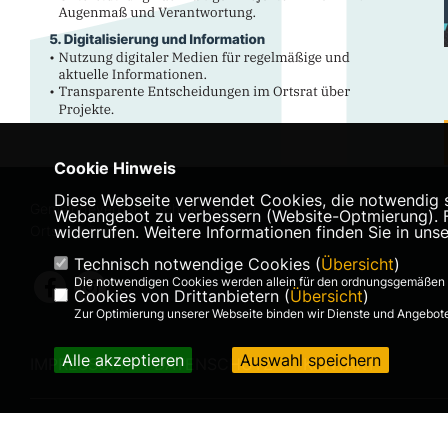
Cookie Hinweis
Diese Webseite verwendet Cookies, die notwendig si
Gemeindeverband Schellerten und
Webangebot zu verbessern (Website-Optmierung). Für
Ortsverbände
widerrufen. Weitere Informationen finden Sie in uns
Technisch notwendige Cookies (
Übersicht
)
Die notwendigen Cookies werden allein für den ordnungsgemäßen 
Cookies von Drittanbietern (
Übersicht
)
Zur Optimierung unserer Webseite binden wir Dienste und Angebote 
Alle akzeptieren
Auswahl speichern
IMPRESSUM
DATENSCHUTZ
KONTAKT
©2026 CDU-Gemeindeverband
Alle Rechte vorbehalten.